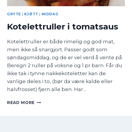
GRYTE
|
KJØTT
|
MIDDAG
Kotelettruller i tomatsaus
Kotelettruller er både rimelig og god mat,
men ikke så snargjort. Passer godt som
søndagsmiddag, og de er vel verd å vente på.
Beregn 2 ruller på voksne og 1 pr barn. Får du
ikke tak i tynne nakkekoteletter kan de
vanlige deles i to, (bør da være kalde eller
halvfrosset) fjern alle ben. Har…
KOTELETTRULLER
READ MORE
I
TOMATSAUS