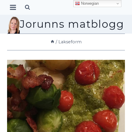
Skip
Norwegian
to
content
Jorunns matblogg
/
Lakseform