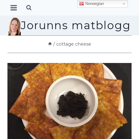
Skip
Norwegian
to
content
Jorunns matblogg
/
cottage cheese