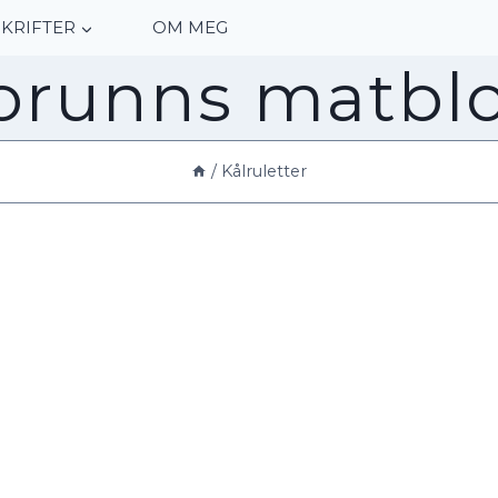
KRIFTER
OM MEG
orunns matbl
/
Kålruletter