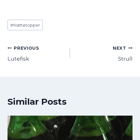
Post
#
Nøttetopper
Tags:
Innleggsnavigasjon
PREVIOUS
NEXT
Lutefisk
Strull
Similar Posts