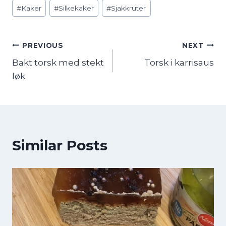
Post
#
Kaker
#
Silkekaker
#
Sjakkruter
Tags:
Innleggsnavigasjon
PREVIOUS
NEXT
Bakt torsk med stekt
Torsk i karrisaus
løk
Similar Posts