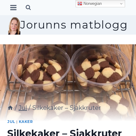
Skip
Norwegian
to
content
Jorunns matblogg
/
Jul
/
Silkekaker – Sjakkruter
JUL
|
KAKER
Silkekaker – Sjakkruter