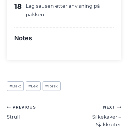
Lag sausen etter anvisning på
pakken.
Notes
Post
#
Bakt
#
Løk
#
Torsk
Tags:
Innleggsnavigasjon
PREVIOUS
NEXT
Strull
Silkekaker –
Sjakkruter