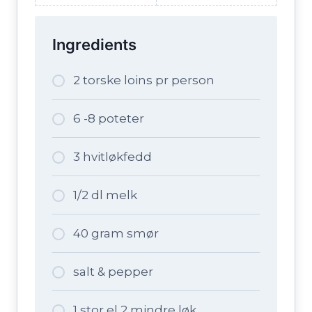
Ingredients
2 torske loins pr person
6 -8 poteter
3 hvitløkfedd
1/2 dl melk
40 gram smør
salt & pepper
1 stor el 2 mindre løk