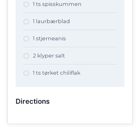
1 ts spisskummen
1 laurbærblad
1 stjerneanis
2 klyper salt
1 ts tørket chiliflak
Directions