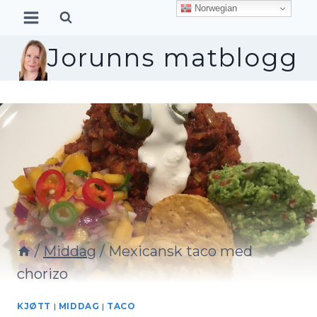
Skip
Norwegian
to
content
Jorunns matblogg
/
Middag
/
Mexicansk taco med
chorizo
KJØTT
|
MIDDAG
|
TACO