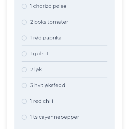
1 chorizo pølse
2 boks tomater
1 rød paprika
1 gulrot
2 løk
3 hvitløksfedd
1 rød chili
1 ts cayennepepper