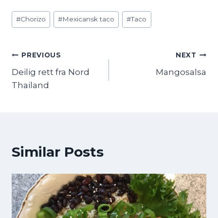
Post
#
Chorizo
#
Mexicansk taco
#
Taco
Tags:
Innleggsnavigasjon
PREVIOUS
NEXT
Deilig rett fra Nord
Mangosalsa
Thailand
Similar Posts