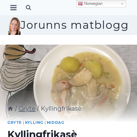
Skip
Norwegian
to
content
Jorunns matblogg
/
Gryte
/
Kyllingfrikasè
GRYTE
|
KYLLING
|
MIDDAG
Kyllingfrikasè