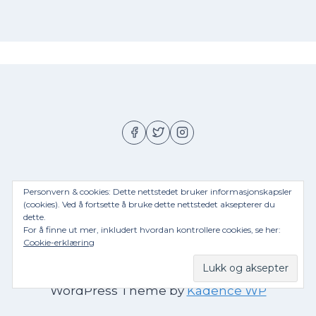
Personvern & cookies: Dette nettstedet bruker informasjonskapsler
(cookies). Ved å fortsette å bruke dette nettstedet aksepterer du
Hjem
Om meg
Privacy Policy
dette.
For å finne ut mer, inkludert hvordan kontrollere cookies, se her:
Cookie-erklæring
© 2026 Jorunns matblogg - Ecotech Bio "ltd" -
WordPress Theme by
Kadence WP