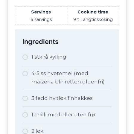
Servings
Cooking time
6
servings
9 t
Langtidskoking
Ingredients
1 stk rå kylling
4-5 ss hvetemel (med
maizena blir retten gluenfri)
3 fedd hvitløk finhakkes
1 chilli med eller uten frø
2 løk