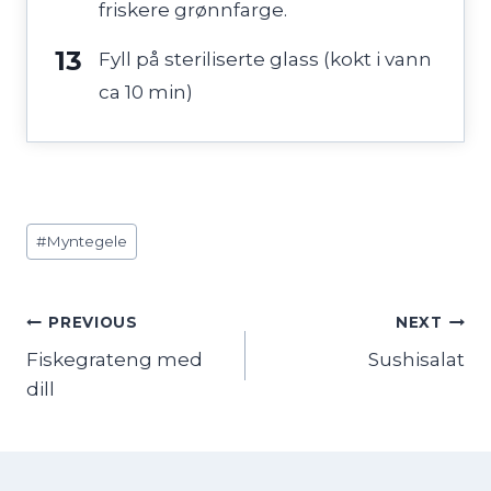
friskere grønnfarge.
Fyll på steriliserte glass (kokt i vann
ca 10 min)
Post
#
Myntegele
Tags:
Innleggsnavigasjon
PREVIOUS
NEXT
Fiskegrateng med
Sushisalat
dill