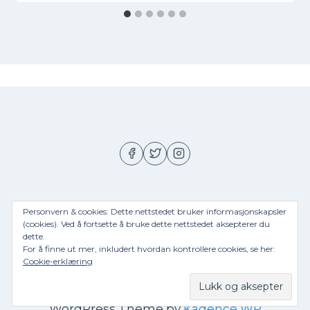
Personvern & cookies: Dette nettstedet bruker informasjonskapsler
(cookies). Ved å fortsette å bruke dette nettstedet aksepterer du
Hjem
Om meg
Privacy Policy
dette.
For å finne ut mer, inkludert hvordan kontrollere cookies, se her:
Cookie-erklæring
© 2026 Jorunns matblogg - Ecotech Bio "ltd" -
WordPress Theme by
Kadence WP