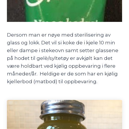
Dersom man er nøye med sterilisering av
glass og lokk. Det vil si koke de i kjele 10 min
eller dampe i stekeovn samt setter glassene
på hodet til gelè/syltetøy er avkjølt kan det
være holdbart ved kjølig oppbevaring i flere
måneder/år. Heldige er de som har en kjølig
kjellerbod (matbod) til oppbevaring.