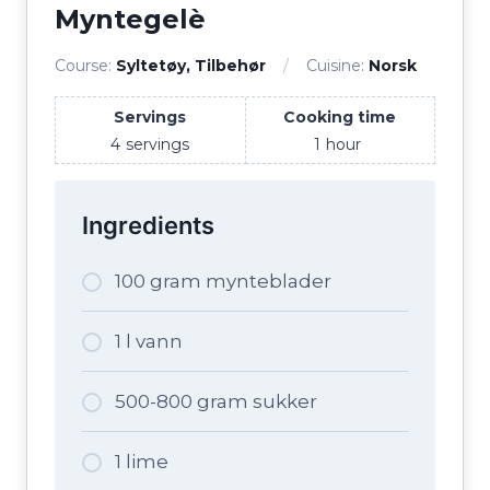
Myntegelè
Course:
Syltetøy, Tilbehør
Cuisine:
Norsk
Servings
Cooking time
4
servings
1
hour
Ingredients
100 gram mynteblader
1 l vann
500-800 gram sukker
1 lime