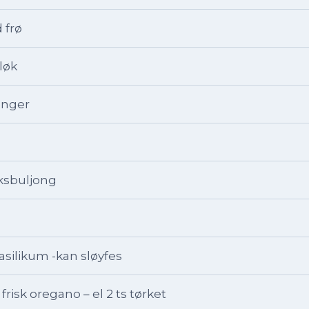
d frø
løk
tenger
ksbuljong
basilikum -kan sløyfes
frisk oregano – el 2 ts tørket