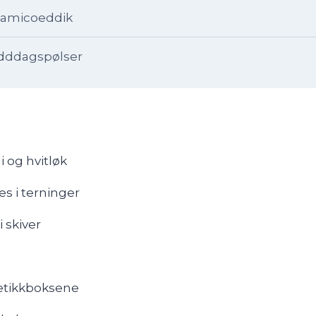
lsamicoeddik
idddagspølser
i og hvitløk
s i terninger
i skiver
e
tikkboksene