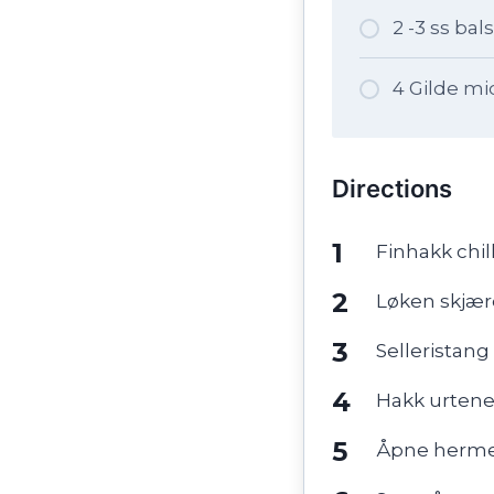
2 -3 ss ba
4 Gilde m
Directions
Finhakk chill
Løken skjære
Selleristang 
Hakk urten
Åpne herme