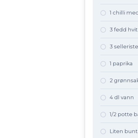
1 chilli me
3 fedd hvit
3 selleris
1 paprika
2 grønnsa
4 dl vann
1/2 potte 
Liten bunt 