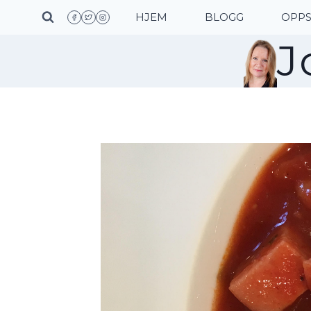
Skip
HJEM
BLOGG
OPPS
to
J
content