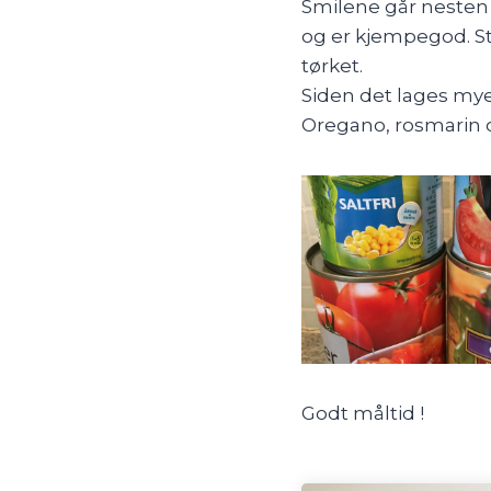
Smilene går nesten r
og er kjempegod. St
tørket.
Siden det lages mye
Oregano, rosmarin o
Godt måltid !