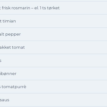
 frisk rosmarin – el. 1 ts tørket
et timian
alt pepper
hakket tomat
s
llibønner
ks tomatpurrè
asaus