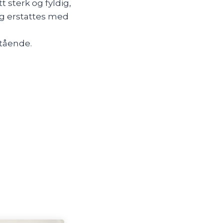
t sterk og fyldig,
og erstattes med
stående.