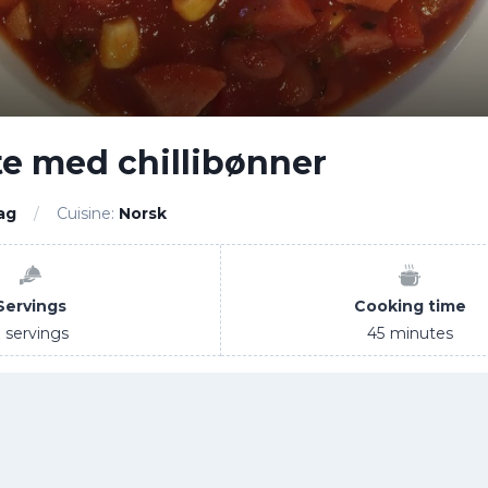
te med chillibønner
ag
Cuisine:
Norsk
Servings
Cooking time
servings
45
minutes