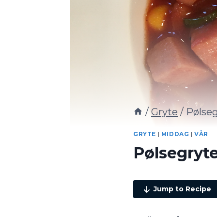
/
Gryte
/
Pølseg
GRYTE
|
MIDDAG
|
VÅR
Pølsegryt
Jump to Recipe