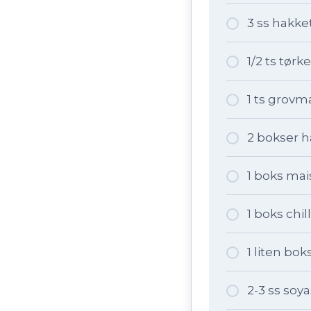
3 ss hakket
1/2 ts tørk
1 ts grovm
2 bokser 
1 boks mai
1 boks chi
1 liten bo
2-3 ss soy