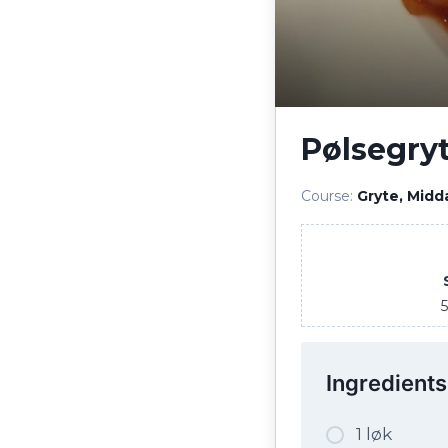
Pølsegry
Course:
Gryte, Midd
5
Ingredients
1 løk